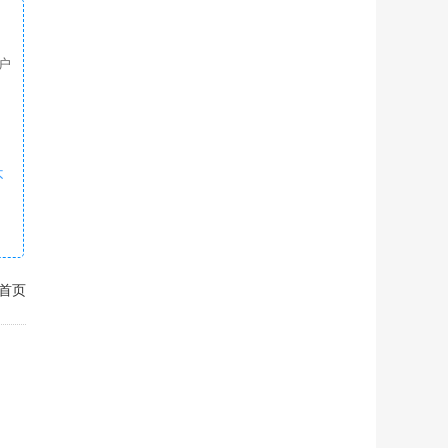
户
不
首页