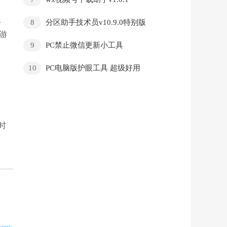
、
8
分区助手技术员v10.9.0特别版
游
9
PC禁止微信更新小工具
10
PC电脑版护眼工具 超级好用
时