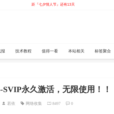
距『七夕情人节』还有13天
线报
技术教程
值得一看
本站相关
标签聚合
4-SVIP永久激活，无限使用！！
8
若依
网络收集
8497
0