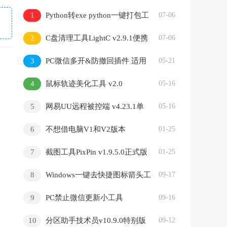
1
Python转exe python一键打包工
07-06
具
2
C盘清理工具LightC v2.9.1便携
07-06
版
3
PC微信多开&防撤回插件 适用
05-21
4.1.9.25
4
鼠标轨迹美化工具 v2.0
05-16
5
网易UU远程被控端 v4.23.1单
05-16
文件精简版
6
不想借电脑V1和V2版本
01-25
7
截图工具PixPin v1.9.5.0正式版
01-25
8
Windows一键去快捷图标箭头工
09-17
具
9
PC禁止微信更新小工具
09-16
10
分区助手技术员v10.9.0特别版
09-12