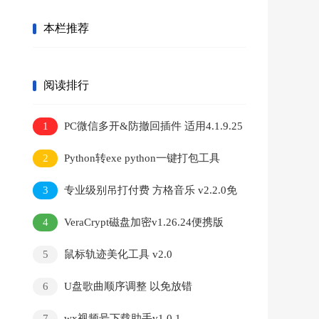
本栏推荐
阅读排行
1
PC微信多开&防撤回插件 适用4.1.9.25
2
Python转exe python一键打包工具
3
专业级别吊打付费 方格音乐 v2.2.0免
安装版
4
VeraCrypt磁盘加密v1.26.24便携版
5
鼠标轨迹美化工具 v2.0
6
U盘歌曲顺序调整 以免放错
7
wx视频号下载助手v1.0.1