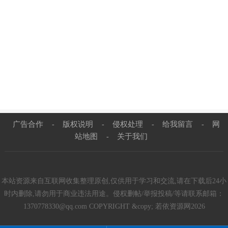
广告合作
版权说明
侵权处理
给我留言
网
-
-
-
-
站地图
关于我们
-
本站资源来自互联网收集整理原创,仅供用于学习和交流,请在下载后24小
时内删除,请勿用于商业违法用途。侵权删帖/举报投稿/等请联系邮箱：
1370778330@qq.com COPYRIGHT &copy; 若依资源网2026