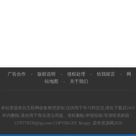
广告合作
版权说明
侵权处理
给我留言
网
-
-
-
-
站地图
关于我们
-
本站资源来自互联网收集整理原创,仅供用于学习和交流,请在下载后24小
时内删除,请勿用于商业违法用途。侵权删帖/举报投稿/等请联系邮箱：
1370778330@qq.com COPYRIGHT &copy; 若依资源网2026