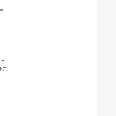
户
不
首页