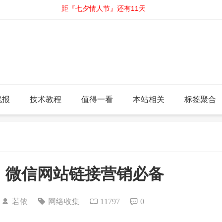
距『七夕情人节』还有11天
线报
技术教程
值得一看
本站相关
标签聚合
，微信网站链接营销必备
5
若依
网络收集
11797
0