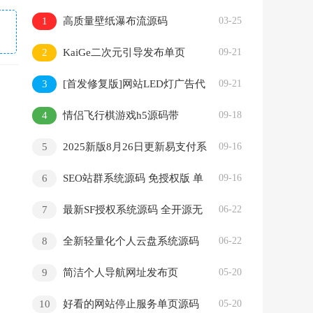
1
高质量壁纸瀑布流源码
03-25
PHP+HTML
2
KaiGe二次元引导发布单页
09-21
3
[首发修复版]网站LED灯广告代
09-21
码源码
4
情侣飞行棋游戏h5源码带
09-18
uniapp
5
2025新版8月26日更新易支付系
09-16
统源码/宝塔一键部署/运营版/轮询
6
SEO站群系统源码 免授权版 单
09-16
页关键词排名网站源码
7
最新SF授权系统源码 全开源无
06-22
加密v5.2版本
8
全新轻量化个人云盘系统源码
06-22
PC+H5自适应
9
简洁个人导航网址发布页
05-20
10
好看的网站停止服务单页源码
05-20