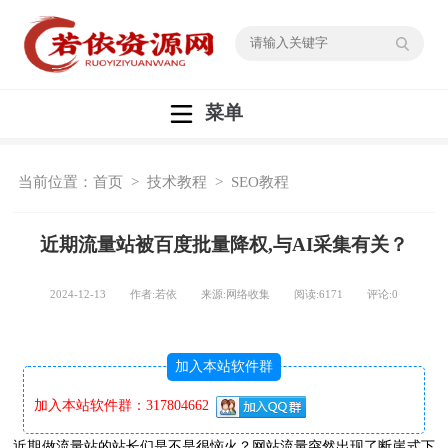
菜单
当前位置：
首页
>
技术教程
>
SEO教程
近期流量站被百度批量降权,与AI采集有关？
2024-12-13 作者:若依 来源:网络收集 阅读:
6171
评论:
0
加入本站软件群
加入本站软件群：317804662
近期做流量站的站长们是不是很恼火？网站流量突然出现了断崖式下