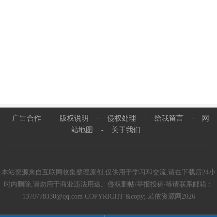
广告合作
版权说明
侵权处理
给我留言
网
-
-
-
-
站地图
关于我们
-
本站资源来自互联网收集整理原创,仅供用于学习和交流,请在下载后24小
时内删除,请勿用于商业违法用途。侵权删帖/举报投稿/等请联系邮箱：
1370778330@qq.com COPYRIGHT &copy; 若依资源网2026