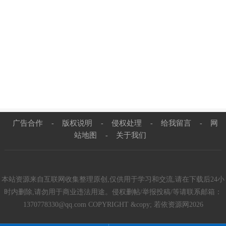
广告合作
版权说明
侵权处理
给我留言
网
-
-
-
-
站地图
关于我们
-
本站资源来自互联网收集整理原创,仅供用于学习和交流,请在下载后24小
时内删除,请勿用于商业违法用途。侵权删帖/举报投稿/等请联系邮箱：
1370778330@qq.com COPYRIGHT &copy; 若依资源网2026